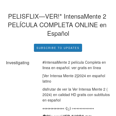
PELISFLIX—VER!* IntensaMente 2 
PELÍCULA COMPLETA ONLINE en 
Español
SUBSCRIBE TO UPDATES
Investigating
#IntensaMente 2 película Completa en 
linea en español. ver gratis en línea
[Ver Intensa Mente 2]2024 en español 
latino
disfrutar de ver la Ver Intensa Mente 2 ( 
2024) en calidad HD gratis con subtitulos 
en español
↤↤↤↤↤↤↤ ⧼▷̼⧽ ↦↦↦↦↦↦↦