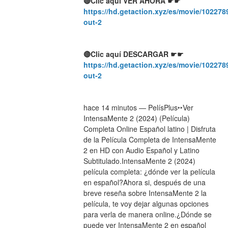
🔴Clic aquí VER AHORA ☛☛ 
https://hd.getaction.xyz/es/movie/1022789
out-2
🔴Clic aquí DESCARGAR ☛☛ 
https://hd.getaction.xyz/es/movie/1022789
out-2
hace 14 minutos — PelísPlus‣‣Ver 
IntensaMente 2 (2024) (Película) 
Completa Online Español latino | Disfruta 
de la Película Completa de IntensaMente 
2 en HD con Audio Español y Latino 
Subtitulado.IntensaMente 2 (2024) 
película completa: ¿dónde ver la película 
en español?Ahora si, después de una 
breve reseña sobre IntensaMente 2 la 
película, te voy dejar algunas opciones 
para verla de manera online.¿Dónde se 
puede ver IntensaMente 2 en español 